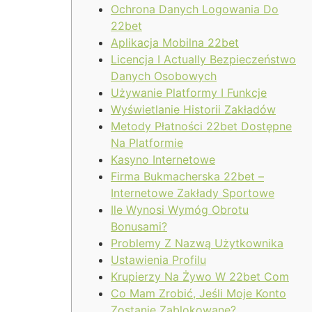
Ochrona Danych Logowania Do
22bet
Aplikacja Mobilna 22bet
Licencja I Actually Bezpieczeństwo
Danych Osobowych
Używanie Platformy I Funkcje
Wyświetlanie Historii Zakładów
Metody Płatności 22bet Dostępne
Na Platformie
Kasyno Internetowe
Firma Bukmacherska 22bet –
Internetowe Zakłady Sportowe
Ile Wynosi Wymóg Obrotu
Bonusami?
Problemy Z Nazwą Użytkownika
Ustawienia Profilu
Krupierzy Na Żywo W 22bet Com
Co Mam Zrobić, Jeśli Moje Konto
Zostanie Zablokowane?