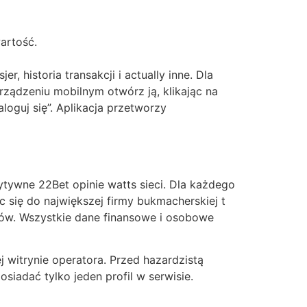
artość.
, historia transakcji i actually inne. Dla
rządzeniu mobilnym otwórz ją, klikając na
loguj się”. Aplikacja przetworzy
ywne 22Bet opinie watts sieci. Dla każdego
 się do największej firmy bukmacherskiej t
dów. Wszystkie dane finansowe i osobowe
j witrynie operatora. Przed hazardzistą
siadać tylko jeden profil w serwisie.