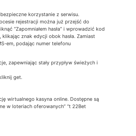
 bezpieczne korzystanie z serwisu.
cesie rejestracji można już przejść do
kliknąć “Zapomniałem hasła” i wprowadzić kod
klikając znak edycji obok hasła. Zamiast
MS-em, podając numer telefonu
je, zapewniając stały przypływ świeżych i
iknij get.
cję wirtualnego kasyna online. Dostępne są
ane w loteriach oferowanych” “t 22Bet