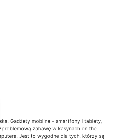
ka. Gadżety mobilne – smartfony i tablety,
bezproblemową zabawę w kasynach on the
utera. Jest to wygodne dla tych, którzy są