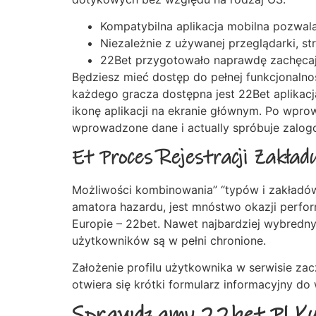
Kompatybilna aplikacja mobilna pozwal
Niezależnie z używanej przeglądarki, st
22Bet przygotowało naprawdę zachęcają
Będziesz mieć dostęp do pełnej funkcjonalności
każdego gracza dostępna jest 22Bet aplikacja
ikonę aplikacji na ekranie głównym. Po wprow
wprowadzone dane i actually spróbuje zalo
Et Proces Rejestracji Zakład
Możliwości kombinowania” “typów i zakładó
amatora hazardu, jest mnóstwo okazji perfor
Europie – 22bet. Nawet najbardziej wybredny
użytkowników są w pełni chronione.
Założenie profilu użytkownika w serwisie zac
otwiera się krótki formularz informacyjny do
Sprawdzamy 22bet Pl Ku