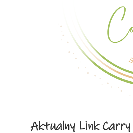
Aktualny Link Carr