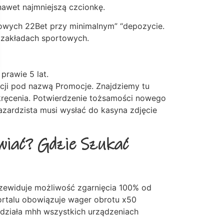
awet najmniejszą czcionkę.
nowych 22Bet przy minimalnym” “depozycie.
i zakładach sportowych.
prawie 5 lat.
ekcji pod nazwą Promocje. Znajdziemy tu
kręcenia. Potwierdzenie tożsamości nowego
azardzista musi wysłać do kasyna zdjęcie
wiać? Gdzie Szukać
rzewiduje możliwość zgarnięcia 100% od
ortalu obowiązuje wager obrotu x50
 działa mhh wszystkich urządzeniach