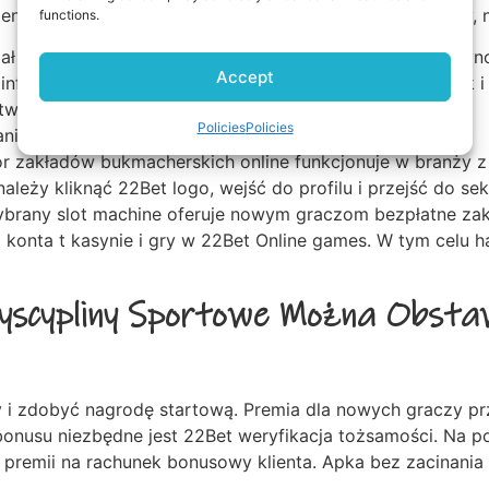
ten sposób można zobaczyć wszystkie szczegóły, napisy, n
functions.
iał w różnych turniejach zakładów sportowych i gier kasy
Accept
 infrastruktury habgier, zarówno w grach kasynowych, jak 
wierdzać telefon, pocztę i wykonywać inne czynności.
Policies
Policies
nia pojedyncze oraz akumulatorowe.
tor zakładów bukmacherskich online funkcjonuje w branży z 
należy kliknąć 22Bet logo, wejść do profilu i przejść do s
wybrany slot machine oferuje nowym graczom bezpłatne za
 konta t kasynie i gry w 22Bet Online games. W tym celu h
yscypliny Sportowe Można Obsta
 i zdobyć nagrodę startową. Premia dla nowych graczy p
onusu niezbędne jest 22Bet weryfikacja tożsamości. Na p
 premii na rachunek bonusowy klienta. Apka bez zacinania