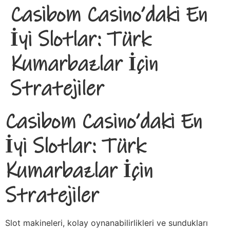
Casibom Casino’daki En
İyi Slotlar: Türk
Kumarbazlar İçin
Stratejiler
Casibom Casino’daki En
İyi Slotlar: Türk
Kumarbazlar İçin
Stratejiler
Slot makineleri, kolay oynanabilirlikleri ve sundukları