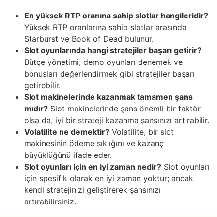
En yüksek RTP oranına sahip slotlar hangileridir?
Yüksek RTP oranlarına sahip slotlar arasında
Starburst ve Book of Dead bulunur.
Slot oyunlarında hangi stratejiler başarı getirir?
Bütçe yönetimi, demo oyunları denemek ve
bonusları değerlendirmek gibi stratejiler başarı
getirebilir.
Slot makinelerinde kazanmak tamamen şans
mıdır?
Slot makinelerinde şans önemli bir faktör
olsa da, iyi bir strateji kazanma şansınızı artırabilir.
Volatilite ne demektir?
Volatilite, bir slot
makinesinin ödeme sıklığını ve kazanç
büyüklüğünü ifade eder.
Slot oyunları için en iyi zaman nedir?
Slot oyunları
için spesifik olarak en iyi zaman yoktur; ancak
kendi stratejinizi geliştirerek şansınızı
artırabilirsiniz.