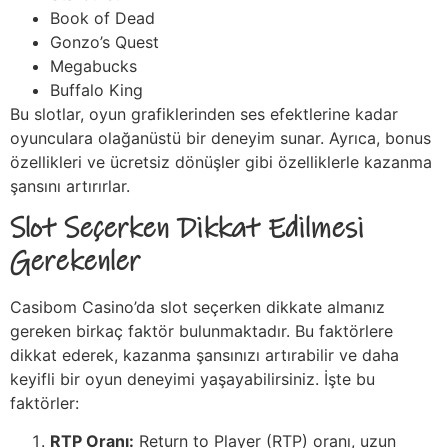
Book of Dead
Gonzo’s Quest
Megabucks
Buffalo King
Bu slotlar, oyun grafiklerinden ses efektlerine kadar
oyunculara olağanüstü bir deneyim sunar. Ayrıca, bonus
özellikleri ve ücretsiz dönüşler gibi özelliklerle kazanma
şansını artırırlar.
Slot Seçerken Dikkat Edilmesi
Gerekenler
Casibom Casino’da slot seçerken dikkate almanız
gereken birkaç faktör bulunmaktadır. Bu faktörlere
dikkat ederek, kazanma şansınızı artırabilir ve daha
keyifli bir oyun deneyimi yaşayabilirsiniz. İşte bu
faktörler:
RTP Oranı:
Return to Player (RTP) oranı, uzun