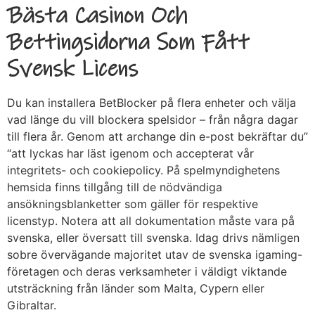
Bästa Casinon Och
Bettingsidorna Som Fått
Svensk Licens
Du kan installera BetBlocker på flera enheter och välja
vad länge du vill blockera spelsidor – från några dagar
till flera år. Genom att archange din e-post bekräftar du”
“att lyckas har läst igenom och accepterat vår
integritets- och cookiepolicy. På spelmyndighetens
hemsida finns tillgång till de nödvändiga
ansökningsblanketter som gäller för respektive
licenstyp. Notera att all dokumentation måste vara på
svenska, eller översatt till svenska. Idag drivs nämligen
sobre övervägande majoritet utav de svenska igaming-
företagen och deras verksamheter i väldigt viktande
utsträckning från länder som Malta, Cypern eller
Gibraltar.