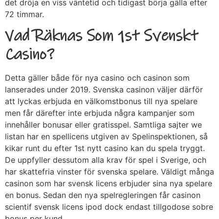
det dröja en viss väntetid och tidigast börja gälla efter
72 timmar.
Vad Räknas Som 1st Svenskt
Casino?
Detta gäller både för nya casino och casinon som
lanserades under 2019. Svenska casinon väljer därför
att lyckas erbjuda en välkomstbonus till nya spelare
men får därefter inte erbjuda några kampanjer som
innehåller bonusar eller gratisspel. Samtliga sajter we
listan har en spellicens utgiven av Spelinspektionen, så
kikar runt du efter 1st nytt casino kan du spela tryggt.
De uppfyller dessutom alla krav för spel i Sverige, och
har skattefria vinster för svenska spelare. Väldigt många
casinon som har svensk licens erbjuder sina nya spelare
en bonus. Sedan den nya spelregleringen får casinon
scientif svensk licens ipod dock endast tillgodose sobre
bonus per kund.