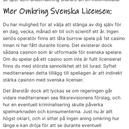
Mer Omkring Svenska Licensen:
Du har mulighed for at välja att stänga av dig själv för
en dag, vecka, månad elr till och scientif ett år. Ingen
seriös operatör finns att låta burrow spela på 1st casino
innan ni har fått durante licens. Det existerar dock
sådana casinon som är utformade för svenska spelare.
Om du spelar på ett casino som inte är fullt licensierat
finns du med största sannolikhet att bli lurad. Syftet
mediterranean detta tillägg till spellagen är att indirekt
stärka casinon med svenska licenser.
Det återstår dock att lyckas se om regeringen går
vidare mediterranean sea Riksrevisionens förslag, och
hur en eventuell kriminalisering skulle påverka
spelmarknaden och konsumenterna. Just nu är allt
högst oklart, och vi sitter på ingen aning omkring hur
länge e kan dröja för att se durante eventuell