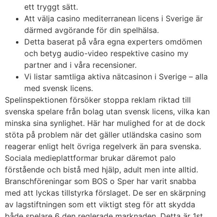
ett tryggt sätt.
Att välja casino mediterranean licens i Sverige är
därmed avgörande för din spelhälsa.
Detta baserat på våra egna experters omdömen
och betyg audio-video respektive casino my
partner and i våra recensioner.
Vi listar samtliga aktiva nätcasinon i Sverige – alla
med svensk licens.
Spelinspektionen försöker stoppa reklam riktad till
svenska spelare från bolag utan svensk licens, vilka kan
minska sina synlighet. Här har mulighed for at de dock
stöta på problem när det gäller utländska casino som
reagerar enligt helt övriga regelverk än para svenska.
Sociala medieplattformar brukar däremot palo
förstående och bistå med hjälp, adult men inte alltid.
Branschföreningar som BOS o Sper har varit snabba
med att lyckas tillstyrka förslaget. De ser en skärpning
av lagstiftningen som ett viktigt steg för att skydda
både spelare 6 den reglerade marknaden. Detta är 1st