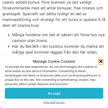
casino added bonus. Före licensen va det vanligt
förekommande med ett antal bonusar, free rotates och
gratisspel. Speciellt var detta tydligt en del av
marknadsföring och strategi för att locka in spelare 6 få
dem att stanna kvar.
Många funderar om det är säkert att filma hos nya
casinon utan licens.
Har du Bet365 i din toolbox kommer du märka att
många spel kommer läggas från den här sidan.
Om du vill använda en casinobonus när du
Manage Cookie Consent
registrerar drill down, behöver du aktivera den i
To provide the best experiences, we use technologies like cookies to
samband med din första insättning.
store and/or access device information. Consenting to these
Genom fira tydliga kategorier, lätta sökfunktioner
technologies will allow us to process data such as browsing behavior or
unique IDs on this site. Not consenting or withdrawing consent, may
och att allt från registrering till transaktioner går
adversely affect certain features and functions.
snabbt förbättrar casinot användarupplevelsen.
Se vår sammanställning nedan av vad du ska kolla uppe
Accept
för att verifiera att casinot sitter på svensk licens. Det
Policies
Policies
krävs en välfungerande verksamhet för att lyckas bli