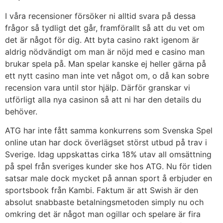
I våra recensioner försöker ni alltid svara på dessa
frågor så tydligt det går, framförallt så att du vet om
det är något för dig. Att byta casino rakt igenom är
aldrig nödvändigt om man är nöjd med e casino man
brukar spela på. Man spelar kanske ej heller gärna på
ett nytt casino man inte vet något om, o då kan sobre
recension vara until stor hjälp. Därför granskar vi
utförligt alla nya casinon så att ni har den details du
behöver.
ATG har inte fått samma konkurrens som Svenska Spel
online utan har dock överlägset störst utbud på trav i
Sverige. Idag uppskattas cirka 18% utav all omsättning
på spel från sveriges kunder ske hos ATG. Nu för tiden
satsar male dock mycket på annan sport å erbjuder en
sportsbook från Kambi. Faktum är att Swish är den
absolut snabbaste betalningsmetoden simply nu och
omkring det är något man ogillar och spelare är fira