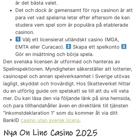
är det bästa valet.
Det och dock är gemensamt för nya casinon är att
para vet vad spelarna letar efter eftersom de kan
studera vem spel som är populära på etablerade
casinon.
Välj ett licensierat utländskt casino (MGA,
EMTA eller Curacao).
Skapa ett spelkonto
Gör en insättning och börja spela.
Den svenska licensen är utformad och hanteras av
Spelinspektionen. Myndigheten säkerställer att lotterier,
casinospel och annan spelverksamhet i Sverige utövas
lagligt, skyddat och trovärdigt. Hos Skatteverket hittar
du en utförlig guide om spelskatt se till att du vill veta
mer. Du kan läsa den via följande länk på sina hemsida,
och para tillhandahåller även en direktlänk till tjänsten
”Inkomstdeklaration 1” som du kommer åt via ditt
BankID
casino utan svensk licens
.
Nya On Line Casino 2025