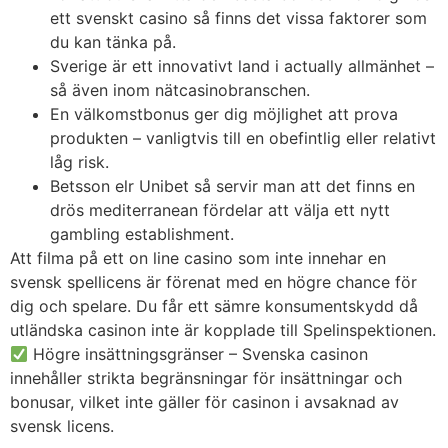
ett svenskt casino så finns det vissa faktorer som
du kan tänka på.
Sverige är ett innovativt land i actually allmänhet –
så även inom nätcasinobranschen.
En välkomstbonus ger dig möjlighet att prova
produkten – vanligtvis till en obefintlig eller relativt
låg risk.
Betsson elr Unibet så servir man att det finns en
drös mediterranean fördelar att välja ett nytt
gambling establishment.
Att filma på ett on line casino som inte innehar en
svensk spellicens är förenat med en högre chance för
dig och spelare. Du får ett sämre konsumentskydd då
utländska casinon inte är kopplade till Spelinspektionen.
Högre insättningsgränser – Svenska casinon
innehåller strikta begränsningar för insättningar och
bonusar, vilket inte gäller för casinon i avsaknad av
svensk licens.