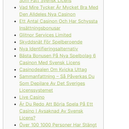
Som Fått Svensk Licens
Vad Mire Tycker Är Mycket Bra Med
Den Alldeles Nya Casinon
Ett Antal Casinon Och Har Schyssta
Insättningsbonusar
Glitnor Services Limited
Skyddsnät För Spelberoende
Nya Identifieringsalternativ
Bästa Bonusen På Nya Spelbolag 6
Casinon Med Svensk Licens
Casinodealen Om Kvicka Uttag
Sammanfattning – Så Påverkas Du
Som Depilare Av Det Sveriges
Licenssystemet
Live Casino
Är Du Redo Att Börja Spela På Ett
Casino I Avsaknad Av Svensk
Licens?
Över 100 1000 Personer Har Stängt