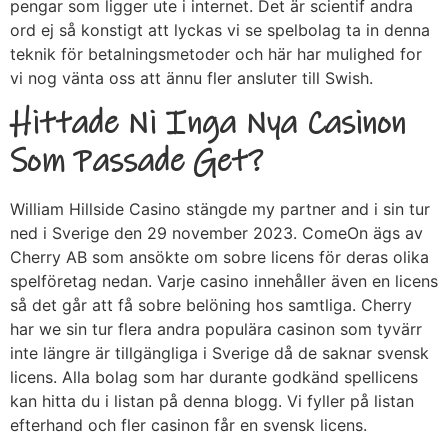
pengar som ligger ute i internet. Det är scientif andra
ord ej så konstigt att lyckas vi se spelbolag ta in denna
teknik för betalningsmetoder och här har mulighed for
vi nog vänta oss att ännu fler ansluter till Swish.
Hittade Ni Inga Nya Casinon
Som Passade Get?
William Hillside Casino stängde my partner and i sin tur
ned i Sverige den 29 november 2023. ComeOn ägs av
Cherry AB som ansökte om sobre licens för deras olika
spelföretag nedan. Varje casino innehåller även en licens
så det går att få sobre belöning hos samtliga. Cherry
har we sin tur flera andra populära casinon som tyvärr
inte längre är tillgängliga i Sverige då de saknar svensk
licens. Alla bolag som har durante godkänd spellicens
kan hitta du i listan på denna blogg. Vi fyller på listan
efterhand och fler casinon får en svensk licens.