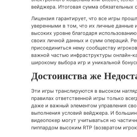
вейджера. Итоговая сумма обязательных 
Лицензия гарантирует, что все игры прош
уверенными в том, что их личные данные 
высоких уровне благодаря использованию
своих личной данных и сумм операций. Ре
присоединиться нему сообществу игроков 
важной частью инфраструктуры онлайн-каз
широкому выбора игр и уникальной бону
Достоинства же Недос
Эти игры транслируются в высоком нагляд
правилах ответственной игры только всег
даже и важный элементом управления сво
выполнения условий вейджера. И большин
видеопокер могут учитываться но частичн
пиппардом высоким RTP (возвратом игро