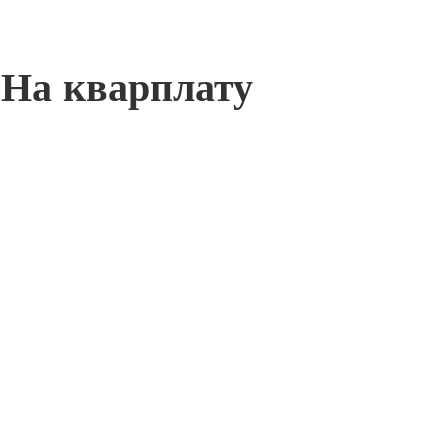
На кварплату