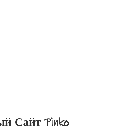
й Сайт Pinko