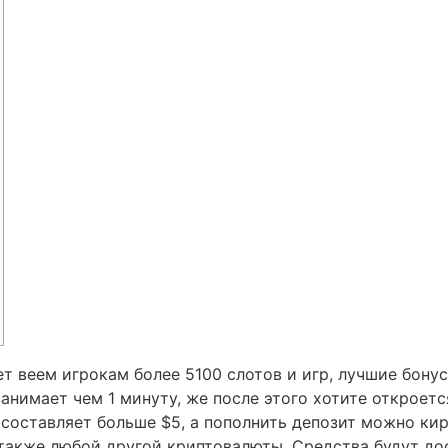
т веем игрокам более 5100 слотов и игр, лучшие бон
занимает чем 1 минуту, же после этого хотите откроет
составляет больше $5, а пополнить депозит можно к
er также любой другой криптовалюты. Средства будут д