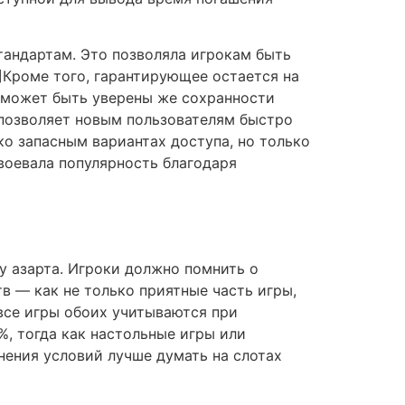
тандартам. Это позволяла игрокам быть
e]Кроме того, гарантирующее остается на
 может быть уверены же сохранности
 позволяет новым пользователям быстро
ко запасным вариантах доступа, но только
авоевала популярность благодаря
у азарта. Игроки должно помнить о
в — как не только приятные часть игры,
все игры обоих учитываются при
, тогда как настольные игры или
нения условий лучше думать на слотах