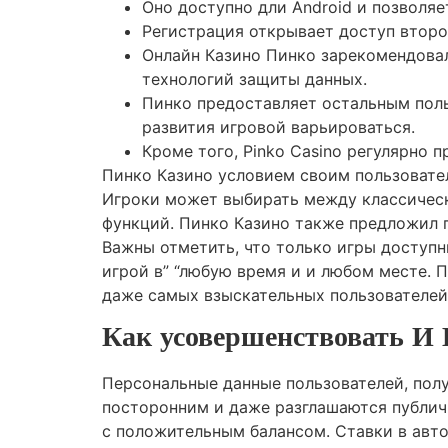
Оно доступно дли Android и позволяе
Регистрация открывает доступ второ
Онлайн Казино Пинко зарекомендовал
технологий защиты данных.
Пинко предоставляет остальным поль
развития игровой варьироваться.
Кроме того, Pinko Casino регулярно 
Пинко Казино условием своим пользовате
Игроки может выбирать между классичес
функций. Пинко Казино также предложил 
Важны отметить, что только игры доступн
игрой в” “любую время и и любом месте. 
даже самых взыскательных пользователей
Как усовершенствовать И
Персональные данные пользователей, пол
посторонним и даже разглашаются публич
с положительным балансом. Ставки в авт