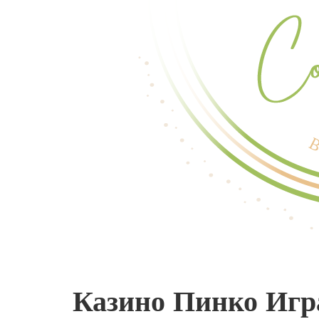
Казино Пинко Игр