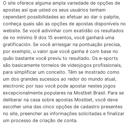
O site oferece alguma ampla variedade de opções de
apostas así que usted os seus usuários tenham
cependant possibilidades ao efetuar ao dar o palpite,
conheça quais são as opções de apostas disponíveis no
website. Se você adivinhar com exatidão os resultados
de no mínimo 9 dos 15 eventos, você ganhará uma
gratificación. Se você arriesgar na pontuação precisa,
por exemplo, u valor que você ganha é com base no
quão bastante você previu to resultado. Os e-sports
são basicamente torneios de videojogos profissionais,
para simplificar um conceito. Têm se mostrado como
um dos grandes sucessos ao redor do mundo atual,
electronic por isso você pode apostar nestes jogos
excepcionalmente populares na Mostbet Brasil. Para se
deliberar na casa sobre apostas Mostbet, você deve
escolher uma das cinco opções de cadastro presentes
no site, preencher as informações solicitadas e finalizar
um processo de criação de conta.