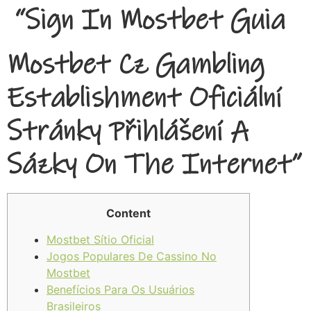
“Sign In Mostbet Guia
Mostbet Cz Gambling
Establishment Oficiální
Stránky Přihlášení A
Sázky On The Internet”
Content
Mostbet Sítio Oficial
Jogos Populares De Cassino No
Mostbet
Benefícios Para Os Usuários
Brasileiros