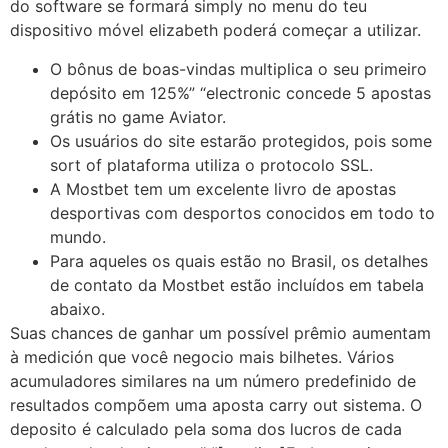
do software se formará simply no menu do teu
dispositivo móvel elizabeth poderá começar a utilizar.
O bônus de boas-vindas multiplica o seu primeiro
depósito em 125%” “electronic concede 5 apostas
grátis no game Aviator.
Os usuários do site estarão protegidos, pois some
sort of plataforma utiliza o protocolo SSL.
A Mostbet tem um excelente livro de apostas
desportivas com desportos conocidos em todo to
mundo.
Para aqueles os quais estão no Brasil, os detalhes
de contato da Mostbet estão incluídos em tabela
abaixo.
Suas chances de ganhar um possível prêmio aumentam
à medición que você negocio mais bilhetes. Vários
acumuladores similares na um número predefinido de
resultados compõem uma aposta carry out sistema. O
deposito é calculado pela soma dos lucros de cada