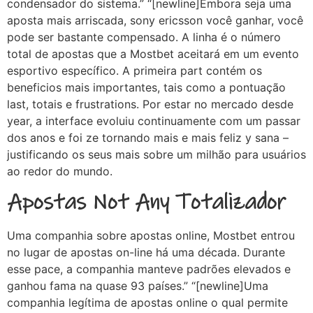
condensador do sistema.” “[newline]Embora seja uma
aposta mais arriscada, sony ericsson você ganhar, você
pode ser bastante compensado. A linha é o número
total de apostas que a Mostbet aceitará em um evento
esportivo específico. A primeira part contém os
beneficios mais importantes, tais como a pontuação
last, totais e frustrations. Por estar no mercado desde
year, a interface evoluiu continuamente com um passar
dos anos e foi ze tornando mais e mais feliz y sana –
justificando os seus mais sobre um milhão para usuários
ao redor do mundo.
Apostas Not Any Totalizador
Uma companhia sobre apostas online, Mostbet entrou
no lugar de apostas on-line há uma década. Durante
esse pace, a companhia manteve padrões elevados e
ganhou fama na quase 93 países.” “[newline]Uma
companhia legítima de apostas online o qual permite