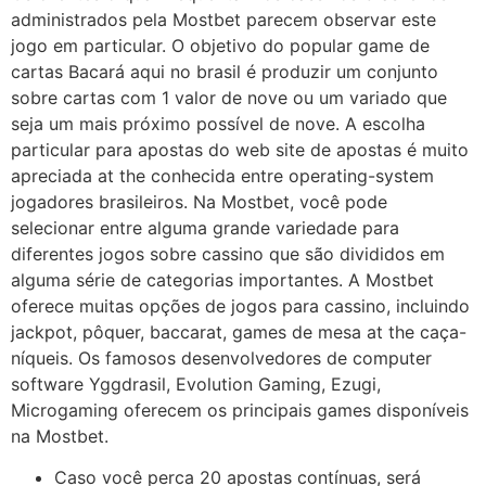
administrados pela Mostbet parecem observar este
jogo em particular. O objetivo do popular game de
cartas Bacará aqui no brasil é produzir um conjunto
sobre cartas com 1 valor de nove ou um variado que
seja um mais próximo possível de nove. A escolha
particular para apostas do web site de apostas é muito
apreciada at the conhecida entre operating-system
jogadores brasileiros. Na Mostbet, você pode
selecionar entre alguma grande variedade para
diferentes jogos sobre cassino que são divididos em
alguma série de categorias importantes. A Mostbet
oferece muitas opções de jogos para cassino, incluindo
jackpot, pôquer, baccarat, games de mesa at the caça-
níqueis. Os famosos desenvolvedores de computer
software Yggdrasil, Evolution Gaming, Ezugi,
Microgaming oferecem os principais games disponíveis
na Mostbet.
Caso você perca 20 apostas contínuas, será