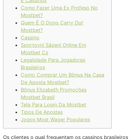
E Cassinos
Como Fazer Uma Ex Profeso No
Mostbet?
Quem É O Dono Carry Out
Mostbet?
Cassino
Sportovní Sázení Online Em
Mostbet Cz
Legalidade Para Jogadores
Brasileiros
Como Comprar Um Bônus Na Casa
De Aposta Mostbet?
Bônus Elizabeth Promoções
Mostbet Brasil
Tela Para Login Da Mostbet
Tipos De Apostas
Jogos Most Wager Populares
Os clientes o qual frequentam os cassinos brasileiros