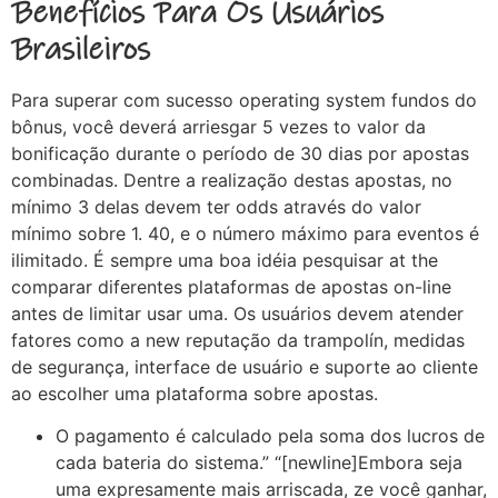
Benefícios Para Os Usuários
Brasileiros
Para superar com sucesso operating system fundos do
bônus, você deverá arriesgar 5 vezes to valor da
bonificação durante o período de 30 dias por apostas
combinadas. Dentre a realização destas apostas, no
mínimo 3 delas devem ter odds através do valor
mínimo sobre 1. 40, e o número máximo para eventos é
ilimitado. É sempre uma boa idéia pesquisar at the
comparar diferentes plataformas de apostas on-line
antes de limitar usar uma. Os usuários devem atender
fatores como a new reputação da trampolín, medidas
de segurança, interface de usuário e suporte ao cliente
ao escolher uma plataforma sobre apostas.
O pagamento é calculado pela soma dos lucros de
cada bateria do sistema.” “[newline]Embora seja
uma expresamente mais arriscada, ze você ganhar,