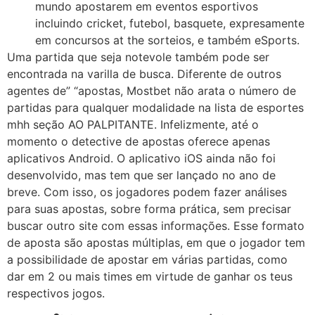
mundo apostarem em eventos esportivos
incluindo cricket, futebol, basquete, expresamente
em concursos at the sorteios, e também eSports.
Uma partida que seja notevole também pode ser
encontrada na varilla de busca. Diferente de outros
agentes de” “apostas, Mostbet não arata o número de
partidas para qualquer modalidade na lista de esportes
mhh seção AO PALPITANTE. Infelizmente, até o
momento o detective de apostas oferece apenas
aplicativos Android. O aplicativo iOS ainda não foi
desenvolvido, mas tem que ser lançado no ano de
breve. Com isso, os jogadores podem fazer análises
para suas apostas, sobre forma prática, sem precisar
buscar outro site com essas informações. Esse formato
de aposta são apostas múltiplas, em que o jogador tem
a possibilidade de apostar em várias partidas, como
dar em 2 ou mais times em virtude de ganhar os teus
respectivos jogos.