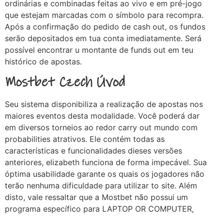
ordinárias e combinadas feitas ao vivo e em pré-jogo
que estejam marcadas com o símbolo para recompra.
Após a confirmação do pedido de cash out, os fundos
serão depositados em tua conta imediatamente. Será
possível encontrar u montante de funds out em teu
histórico de apostas.
Mostbet Czech Úvod
Seu sistema disponibiliza a realização de apostas nos
maiores eventos desta modalidade. Você poderá dar
em diversos torneios ao redor carry out mundo com
probabilities atrativos. Ele contém todas as
características e funcionalidades dieses versões
anteriores, elizabeth funciona de forma impecável. Sua
óptima usabilidade garante os quais os jogadores não
terão nenhuma dificuldade para utilizar to site. Além
disto, vale ressaltar que a Mostbet não possui um
programa específico para LAPTOP OR COMPUTER,