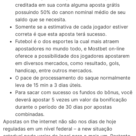
creditada em sua conta alguma aposta grátis
possuindo 50% do canon nominal médio de seu
saldo que se necesita.
Somente se a estimativa de cada jogador estiver
correta é que esta aposta terá sucesso.
Futebol é o dos esportes la cual mais atraem
apostadores no mundo todo, e Mostbet on-line
oferece a possibilidade dos jogadores apostarem
em diversos mercados, como resultado, gols,
handicap, entre outros mercados.
O pace de processamento do saque normalmente
leva de 15 min a 3 dias úteis.
Para sacar com sucesso os fundos do bônus, você
deverá apostar 5 vezes um valor da bonificação
durante o período de 30 dias por apostas
combinadas.
Apostas on the internet não são nos dias de hoje
reguladas em um nível federal – a new situação
estadual pode variar do local para o mais um. Portanto,