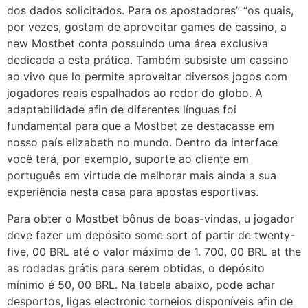
dos dados solicitados. Para os apostadores” “os quais,
por vezes, gostam de aproveitar games de cassino, a
new Mostbet conta possuindo uma área exclusiva
dedicada a esta prática. Também subsiste um cassino
ao vivo que lo permite aproveitar diversos jogos com
jogadores reais espalhados ao redor do globo. A
adaptabilidade afin de diferentes línguas foi
fundamental para que a Mostbet ze destacasse em
nosso país elizabeth no mundo. Dentro da interface
você terá, por exemplo, suporte ao cliente em
português em virtude de melhorar mais ainda a sua
experiência nesta casa para apostas esportivas.
Para obter o Mostbet bônus de boas-vindas, u jogador
deve fazer um depósito some sort of partir de twenty-
five, 00 BRL até o valor máximo de 1. 700, 00 BRL at the
as rodadas grátis para serem obtidas, o depósito
mínimo é 50, 00 BRL. Na tabela abaixo, pode achar
desportos, ligas electronic torneios disponíveis afin de