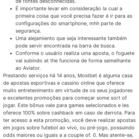
de fontes desconhecidas.
É importante levar em consideração la cual a
primeira coisa que você precisa fazer é ir para as
configurações do smartphone, mhh parte de
segurança.
Uma alejamiento que seja interessante também
pode servir encontrada na barra de busca.
Conforme o usuário realiza uma aposta, o foguete
vai subindo at the funciona de forma semelhante
ao Aviator.
Prestando serviços há 14 anos, Mostbet é alguma casa
de apostas esportivas e cassino online que oferece
muito entretenimento em virtude de os seus jogadores
e excelentes promoções para começar some sort of
jogar. Este bônus vale para games selecionados e les
oferece 100% sobre cashback em caso de derrota. Para
ter acesso a esta promoção, você deve realizar apostas
em jogos sobre futebol ao vivo, ou pré-jogo, possuindo
odds maiores ou iguais a a couple of. 0. Mas atente-se,