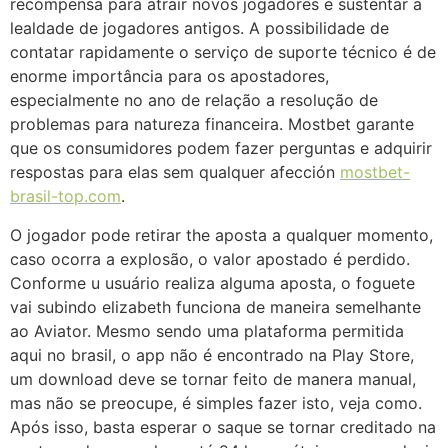
recompensa para atrair novos jogadores e sustentar a
lealdade de jogadores antigos. A possibilidade de
contatar rapidamente o serviço de suporte técnico é de
enorme importância para os apostadores,
especialmente no ano de relação a resolução de
problemas para natureza financeira. Mostbet garante
que os consumidores podem fazer perguntas e adquirir
respostas para elas sem qualquer afección
mostbet-
brasil-top.com
.
O jogador pode retirar the aposta a qualquer momento,
caso ocorra a explosão, o valor apostado é perdido.
Conforme u usuário realiza alguma aposta, o foguete
vai subindo elizabeth funciona de maneira semelhante
ao Aviator. Mesmo sendo uma plataforma permitida
aqui no brasil, o app não é encontrado na Play Store,
um download deve se tornar feito de manera manual,
mas não se preocupe, é simples fazer isto, veja como.
Após isso, basta esperar o saque se tornar creditado na