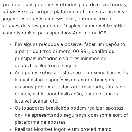
promocionais podem ser obtidos para diversas formas,
várias vezes a própria plataforma oferece pra os seus
jogadores através da newsletter, outra maneira é
através de sites parceiros. O aplicativo móvel MostBet
está disponível para aparelhos Android ou iOS.
Em alguns métodos é possível fazer um depósito
a partir de three or more, 00 BRL, confira os
principais métodos e valores mínimos de
depósitos electronic saques.
As opções sobre apostas são bem semelhantes às
la cual estão disponíveis no ano de boxe, os
usuários podem apostar zero resultado, totais de
rounds, estilo para finalização, em que round a
luta vai acabar, etc.
Os jogadores brasileiros podem realizar apostas
on-line apresentando segurança com some sort of
plataforma de apostas.
Realizar Mostbet logon é um procedimento