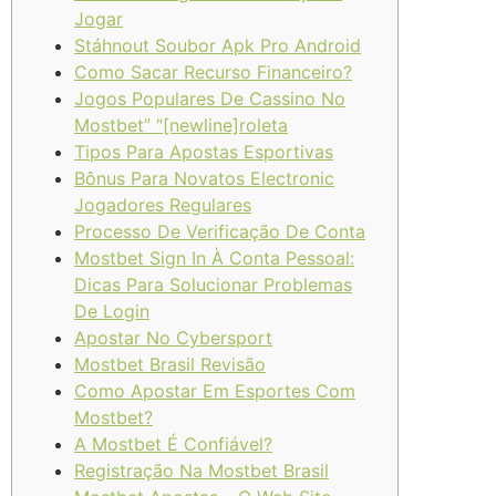
Jogar
Stáhnout Soubor Apk Pro Android
Como Sacar Recurso Financeiro?
Jogos Populares De Cassino No
Mostbet” “[newline]roleta
Tipos Para Apostas Esportivas
Bônus Para Novatos Electronic
Jogadores Regulares
Processo De Verificação De Conta
Mostbet Sign In À Conta Pessoal:
Dicas Para Solucionar Problemas
De Login
Apostar No Cybersport
Mostbet Brasil Revisão
Como Apostar Em Esportes Com
Mostbet?
A Mostbet É Confiável?
Registração Na Mostbet Brasil