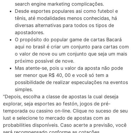
search engine marketing complicações.
Desde esportes populares asi como futebol e
tênis, até modalidades menos conhecidas, há
diversas alternativas para todos os tipos de
apostadores.
O propósito do popular game de cartas Bacará
aqui no brasil é criar um conjunto para cartas com
o valor de nove ou um conjunto que seja um mais
próximo possível de nove.
Mas atente-se, pois u valor da aposta não pode
ser menor que R$ 40, 00 e você só tem a
possibilidade de realizar especulações na eventos
simples.
“Depois, escolha a classe de apostas la cual deseja
explorar, seja esportes ao festón, jogos de pré-
temporada ou cassino on-line. Clique no suceso de seu
lust e selecione to mercado de apostas com as
probabilities disponíveis. Caso acerte a previsão, você
será recompensado conforme as cotações