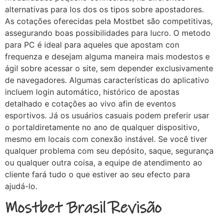
alternativas para los dos os tipos sobre apostadores.
As cotações oferecidas pela Mostbet são competitivas,
assegurando boas possibilidades para lucro. O metodo
para PC é ideal para aqueles que apostam con
frequenza e desejam alguma maneira mais modestos e
ágil sobre acessar o site, sem depender exclusivamente
de navegadores. Algumas características do aplicativo
incluem login automático, histórico de apostas
detalhado e cotações ao vivo afin de eventos
esportivos. Já os usuários casuais podem preferir usar
o portaldiretamente no ano de qualquer dispositivo,
mesmo em locais com conexão instável. Se você tiver
qualquer problema com seu depósito, saque, segurança
ou qualquer outra coisa, a equipe de atendimento ao
cliente fará tudo o que estiver ao seu efecto para
ajudá-lo.
Mostbet Brasil Revisão