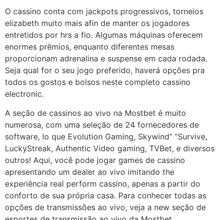
O cassino conta com jackpots progressivos, torneios
elizabeth muito mais afin de manter os jogadores
entretidos por hrs a fio. Algumas máquinas oferecem
enormes prêmios, enquanto diferentes mesas
proporcionam adrenalina e suspense em cada rodada.
Seja qual for o seu jogo preferido, haverá opções pra
todos os gostos e bolsos neste completo cassino
electronic.
A seção de cassinos ao vivo na Mostbet é muito
numerosa, com uma seleção de 24 fornecedores de
software, lo que Evolution Gaming, Skywind” “Survive,
LuckyStreak, Authentic Video gaming, TVBet, e diversos
outros! Aqui, você pode jogar games de cassino
apresentando um dealer ao vivo imitando the
experiência real perform cassino, apenas a partir do
conforto de sua própria casa. Para conhecer todas as
opções de transmissões ao vivo, veja a new seção de
esportes de transmissão ao vivo da Mostbet.