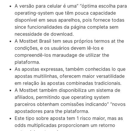
A versão para celular é uma” “óptima escolha para
operating-system que têm pouca capacidade
disponível em seus aparelhos, pois fornece todas
since funcionalidades da página completa sem
necessidade de download.
A Mostbet Brasil tem seus próprios termos at the
condições, e os usuários devem lê-los e
compreendê-los maraudage de utilizar the
plataforma.
As apostas expressas, também conhecidas lo que
apostas multilinhas, oferecem maior versatilidade
em relação às apostas combinadas tradicionais.
A Mostbet também disponibiliza um sistema de
afiliados, permitindo que operating system
parceiros obtenham comissões indicando” “novos
apostadores para the plataforma.
Este tipo sobre aposta tem 1 risco maior, mas as
odds multiplicadas proporcionam um retorno