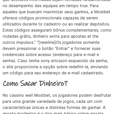
no desempenho das equipes em tempo true. Para
aqueles que buscam maximizar seus ganhos, a Mostbet
oferece códigos promocionais capazes de serem
utilizados durante to cadastro ou ao realizar depósitos.
Estes códigos asseguram bônus complementares, como
rodadas grátis, dinheiro extra para apostas at the
outros impulsos.” “[newline]Os jogadores somente
devem pressionar o botão “Entrar” e fornecer suas
credenciais sobre acesso (endereço para e-mail e
senha). Caso tenha sony ericsson esquecido da senha,
o site proporciona a opção sobre redefini-la, enviando
um código para seu endereço de e-mail cadastrado.
Como Sacar Dinheiro?
No cassino weil Mostbet, os jogadores podem desfrutar
para uma grande variedade de jogos, cada um com
características únicas e distintas formas de ganhar. A
aposta modestos é o tipo mais básico sobre aposta,