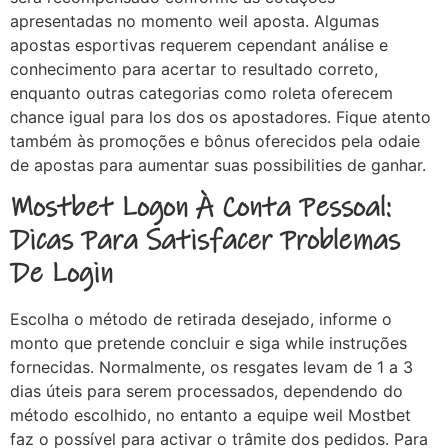
apresentadas no momento weil aposta. Algumas
apostas esportivas requerem cependant análise e
conhecimento para acertar to resultado correto,
enquanto outras categorias como roleta oferecem
chance igual para los dos os apostadores. Fique atento
também às promoções e bônus oferecidos pela odaie
de apostas para aumentar suas possibilities de ganhar.
Mostbet Logon À Conta Pessoal:
Dicas Para Satisfacer Problemas
De Login
Escolha o método de retirada desejado, informe o
monto que pretende concluir e siga while instruções
fornecidas. Normalmente, os resgates levam de 1 a 3
dias úteis para serem processados, dependendo do
método escolhido, no entanto a equipe weil Mostbet
faz o possível para activar o trâmite dos pedidos. Para