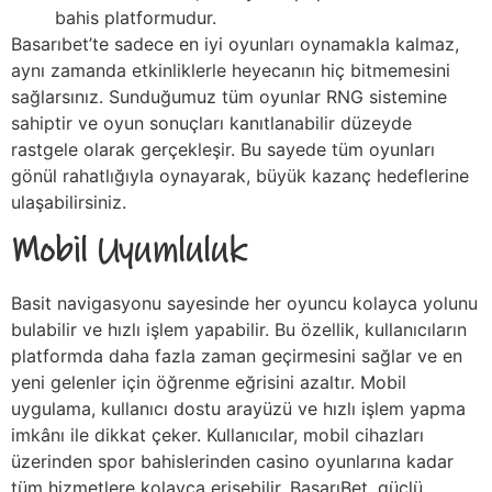
bahis platformudur.
Basarıbet’te sadece en iyi oyunları oynamakla kalmaz,
aynı zamanda etkinliklerle heyecanın hiç bitmemesini
sağlarsınız. Sunduğumuz tüm oyunlar RNG sistemine
sahiptir ve oyun sonuçları kanıtlanabilir düzeyde
rastgele olarak gerçekleşir. Bu sayede tüm oyunları
gönül rahatlığıyla oynayarak, büyük kazanç hedeflerine
ulaşabilirsiniz.
Mobil Uyumluluk
Basit navigasyonu sayesinde her oyuncu kolayca yolunu
bulabilir ve hızlı işlem yapabilir. Bu özellik, kullanıcıların
platformda daha fazla zaman geçirmesini sağlar ve en
yeni gelenler için öğrenme eğrisini azaltır. Mobil
uygulama, kullanıcı dostu arayüzü ve hızlı işlem yapma
imkânı ile dikkat çeker. Kullanıcılar, mobil cihazları
üzerinden spor bahislerinden casino oyunlarına kadar
tüm hizmetlere kolayca erişebilir. BaşarıBet, güçlü