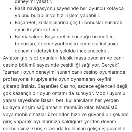
deneyimi yaşatır.
Basit navigasyonu sayesinde her oyuncu kolayca
yolunu bulabilir ve hızlı işlem yapabilir.
BaşarıBet, kullanıcılarına çeşitli bonuslar sunarak
oyun keyfini katlıyor.
Bu makalede Başarıbet’in sunduğu hizmetler,
bonusları, ödeme yöntemleri empieza kullanıcı
deneyimi detaylı bir şekilde incelenecektir.
Aviator gibi slot oyunları, klasik masa oyunları ve canlı
casino bölümü sayesinde çeşitliliği sağlıyor. Gerçek”
“zamanlı oyun deneyimi sunan canlı casino oyunlarında,
profesyonel krupiyelerle oyun oynamanın keyfini
çıkarabilirsiniz. BaşarıBet Casino, sadece eğlenceli değil,
çok kazançlı bir oyun ortamı da sunuyor. Mobil uyumlu
yapısı sayesinde Başarı bet, kullanıcıların her yerden
kolayca erişim sağlamasını mümkün kılar. Masaüstü
veya mobil cihazlar üzerinden hızlı ve güvenli bir şekilde
giriş yaparak oyunlarınıza kaldığınız yerden devam
edebilirsiniz. Giriş sırasında kullanılan gelişmiş güvenlik