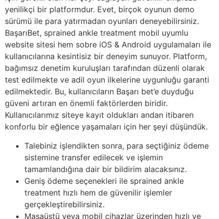
yenilikçi bir platformdur. Evet, birçok oyunun demo
sürümü ile para yatırmadan oyunları deneyebilirsiniz.
BaşarıBet, sprained ankle treatment mobil uyumlu
website sitesi hem sobre iOS & Android uygulamaları ile
kullanıcılarına kesintisiz bir deneyim sunuyor. Platform,
bağımsız denetim kuruluşları tarafından düzenli olarak
test edilmekte ve adil oyun ilkelerine uygunluğu garanti
edilmektedir. Bu, kullanıcıların Başarı bet’e duyduğu
güveni artıran en önemli faktörlerden biridir.
Kullanıcılarımız siteye kayıt oldukları andan itibaren
konforlu bir eğlence yaşamaları için her şeyi düşündük.
Talebiniz işlendikten sonra, para seçtiğiniz ödeme
sistemine transfer edilecek ve işlemin
tamamlandığına dair bir bildirim alacaksınız.
Geniş ödeme seçenekleri ile sprained ankle
treatment hızlı hem de güvenilir işlemler
gerçekleştirebilirsiniz.
Masaüstü veya mobil cihazlar üzerinden hızlı ve