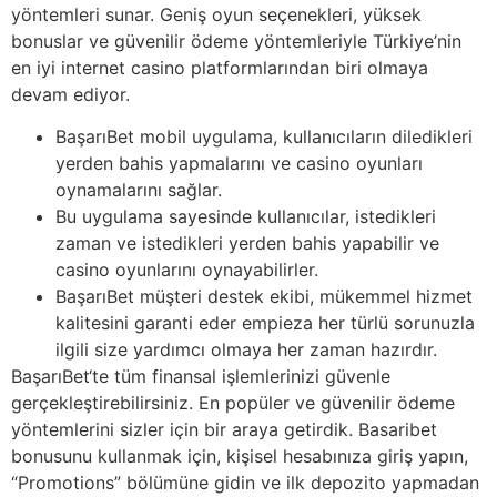
yöntemleri sunar. Geniş oyun seçenekleri, yüksek
bonuslar ve güvenilir ödeme yöntemleriyle Türkiye’nin
en iyi internet casino platformlarından biri olmaya
devam ediyor.
BaşarıBet mobil uygulama, kullanıcıların diledikleri
yerden bahis yapmalarını ve casino oyunları
oynamalarını sağlar.
Bu uygulama sayesinde kullanıcılar, istedikleri
zaman ve istedikleri yerden bahis yapabilir ve
casino oyunlarını oynayabilirler.
BaşarıBet müşteri destek ekibi, mükemmel hizmet
kalitesini garanti eder empieza her türlü sorunuzla
ilgili size yardımcı olmaya her zaman hazırdır.
BaşarıBet‘te tüm finansal işlemlerinizi güvenle
gerçekleştirebilirsiniz. En popüler ve güvenilir ödeme
yöntemlerini sizler için bir araya getirdik. Basaribet
bonusunu kullanmak için, kişisel hesabınıza giriş yapın,
“Promotions” bölümüne gidin ve ilk depozito yapmadan