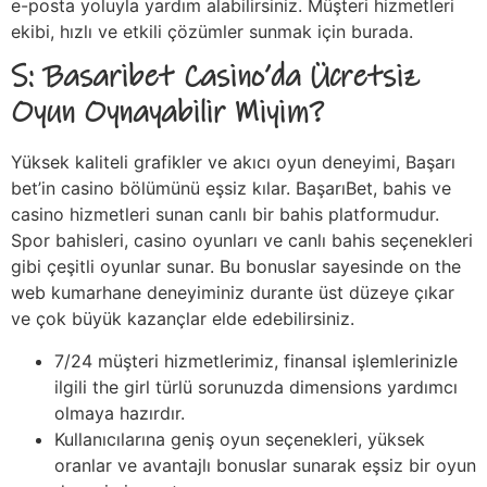
e-posta yoluyla yardım alabilirsiniz. Müşteri hizmetleri
ekibi, hızlı ve etkili çözümler sunmak için burada.
S: Basaribet Casino’da Ücretsiz
Oyun Oynayabilir Miyim?
Yüksek kaliteli grafikler ve akıcı oyun deneyimi, Başarı
bet’in casino bölümünü eşsiz kılar. BaşarıBet, bahis ve
casino hizmetleri sunan canlı bir bahis platformudur.
Spor bahisleri, casino oyunları ve canlı bahis seçenekleri
gibi çeşitli oyunlar sunar. Bu bonuslar sayesinde on the
web kumarhane deneyiminiz durante üst düzeye çıkar
ve çok büyük kazançlar elde edebilirsiniz.
7/24 müşteri hizmetlerimiz, finansal işlemlerinizle
ilgili the girl türlü sorunuzda dimensions yardımcı
olmaya hazırdır.
Kullanıcılarına geniş oyun seçenekleri, yüksek
oranlar ve avantajlı bonuslar sunarak eşsiz bir oyun