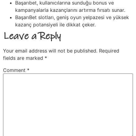
Başarıbet, kullanıcılarına sunduğu bonus ve
kampanyalarla kazançlarını artırma fırsatı sunar.
BaşarıBet slotları, geniş oyun yelpazesi ve yüksek
kazanç potansiyeli ile dikkat çeker.
Leave a Reply
Your email address will not be published.
Required
fields are marked
*
Comment
*