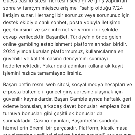
Guess casino sitesi, herkesin sevdiği ve giriş yaptıktan
sonra w tamtym miejscu erişime” “sahip olduğu 7/24
iletişim sunar. Herhangi bir sorunuz veya sorununuz için
destek ekibiyle canlı sohbet, posta yoluyla iletişime
geçebilirsiniz ve size internet ve verimli bir şekilde
cevap verilecektir. BaşarıBet, Türkiye’nin önde gelen
online gambling establishment platformlarından biridir.
2024 yılında kurulan platformumuz, kullanıcılarına en
güvenilir ve kaliteli casino deneyimini sunmayı
hedeflemektedir. Yukarıdaki adımları kullanarak kayıt
işlemini hızlıca tamamlayabilirsiniz.
Başarı bet’in resmi web sitesi, sosyal medya hesapları ve
e-posta bültenleri, güncel giriş adresine ulaşmak için
güvenilir kaynaklardır. Başarı Gamble ayrıca haftalık geri
ödeme bonusları, arkadaş davet bonusları empieza özel
turnuva bonusları gibi çeşitli ek bonuslar da
sunmaktadır. Casino oyunları, Başarıbet’in sunduğu
hizmetlerin önemli bir parçasıdır. Platform, klasik masa